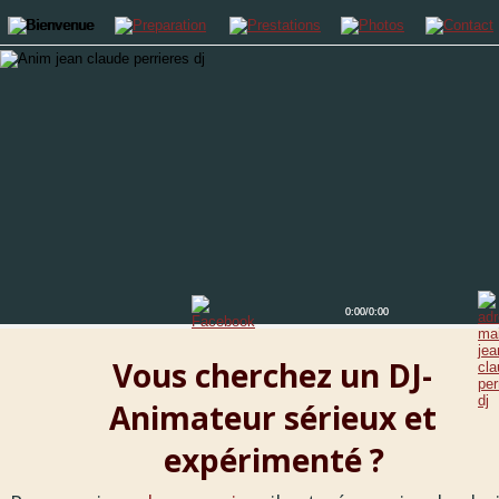
dj,gard,herault,departements limitrophes
0:00
0:00
/0:00
/0:00
Vous cherchez un DJ-
Animateur sérieux et 
expérimenté ?