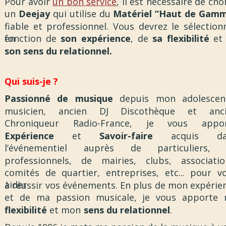
Pour avoir
un bon service
, il est nécessaire de choi
un
Deejay
qui utilise du
Matériel “Haut de Gam
fiable et professionnel. Vous devrez le sélection
en
fonction de
son expérience
, de
sa flexibilité
et
son sens du
relationnel.
Qui suis-je ?
Passionné de musique
depuis mon adolescen
musicien, ancien DJ Discothèque et anc
Chroniqueur Radio-France, je vous appo
Expérience
et
Savoir-faire
acquis da
l’événementiel auprès de particuliers,
professionnels, de mairies, clubs, associatio
comités de quartier, entreprises, etc... pour v
aider
à réussir vos événements. En plus de mon expérie
et de ma passion musicale, je vous apporte
flexibilité
et mon
sens du relationnel
.